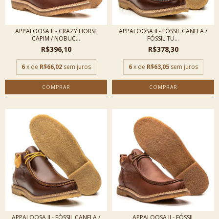
APPALOOSA II - CRAZY HORSE
APPALOOSA II - FÓSSIL CANELA /
CAPIM / NOBUC...
FÓSSIL TU...
R$396,10
R$378,30
6
x de
R$66,02
sem juros
6
x de
R$63,05
sem juros
COMPRAR
COMPRAR
APPALOOSA II - FÓSSIL CANELA /
APPALOOSA II - FÓSSIL