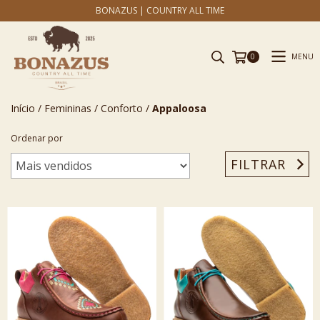
BONAZUS | COUNTRY ALL TIME
MENU
0
Início
/
Femininas
/
Conforto
/
Appaloosa
Ordenar por
FILTRAR