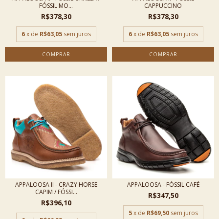
FÓSSIL MO...
CAPPUCCINO
R$378,30
R$378,30
6
x de
R$63,05
sem juros
6
x de
R$63,05
sem juros
COMPRAR
COMPRAR
APPALOOSA II - CRAZY HORSE
APPALOOSA - FÓSSIL CAFÉ
CAPIM / FÓSSI...
R$347,50
R$396,10
5
x de
R$69,50
sem juros