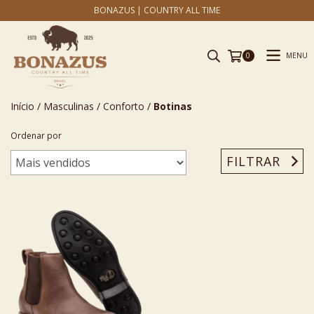
BONAZUS | COUNTRY ALL TIME
MENU
0
Início
/
Masculinas
/
Conforto
/
Botinas
Ordenar por
FILTRAR