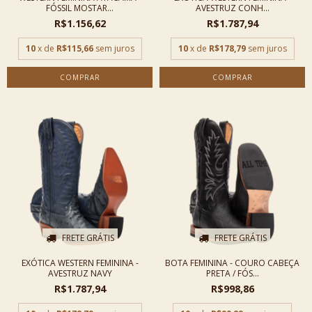
FÓSSIL MOSTAR...
AVESTRUZ CONH...
R$1.156,62
R$1.787,94
10
x de
R$115,66
sem juros
10
x de
R$178,79
sem juros
COMPRAR
COMPRAR
FRETE GRÁTIS
FRETE GRÁTIS
EXÓTICA WESTERN FEMININA -
BOTA FEMININA - COURO CABEÇA
AVESTRUZ NAVY
PRETA / FÓS...
R$1.787,94
R$998,86