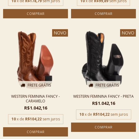
10
x de
R$178,79
sem juros
10
x de
R$99,89
sem juros
COMPRAR
COMPRAR
NOVO
NOVO
FRETE GRÁTIS
FRETE GRÁTIS
WESTERN FEMININA FANCY -
WESTERN FEMININA FANCY - PRETA
CARAMELO
R$1.042,16
R$1.042,16
10
x de
R$104,22
sem juros
10
x de
R$104,22
sem juros
COMPRAR
COMPRAR