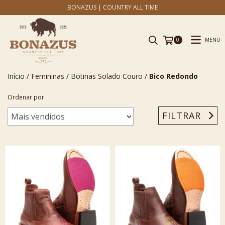
BONAZUS | COUNTRY ALL TIME
MENU
0
Início
/
Femininas
/
Botinas Solado Couro
/
Bico Redondo
Ordenar por
FILTRAR