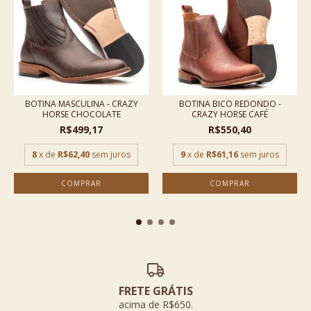
BOTINA MASCULINA - CRAZY
BOTINA BICO REDONDO -
HORSE CHOCOLATE
CRAZY HORSE CAFÉ
R$499,17
R$550,40
8
x de
R$62,40
sem juros
9
x de
R$61,16
sem juros
COMPRAR
COMPRAR
FRETE GRÁTIS
acima de R$650.