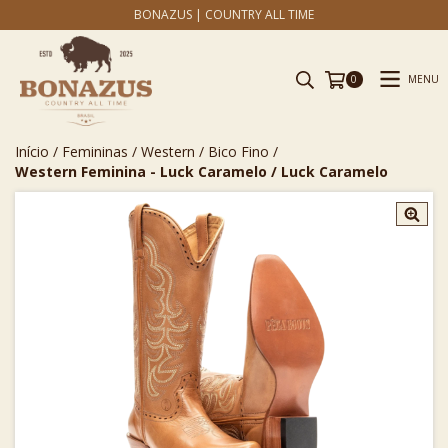
BONAZUS | COUNTRY ALL TIME
MENU
0
Início
/
Femininas
/
Western
/
Bico Fino
/
Western Feminina - Luck Caramelo / Luck Caramelo